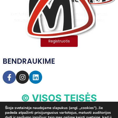
Kontaktai
Rekvizitai
Kompetencijų vertinimas
Saugos instrukcijos
Darbo tvarkos taisyklės
Naujienos
Registruotis
BENDRAUKIME
© VISOS TEISĖS
SAUGOMOS
Šioje svetainėje naudojame slapukus (angl. „cookies“). Jie
padeda atpažinti prisijungusius vartotojus, matuoti auditorijos
dydį ir naršymo įpročius; taip mes galime keisti svetainę, kad ji