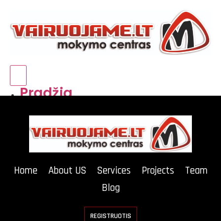
Hamburger Toggle Menu
Pradžia
Vairavimo kursai
Atsiliepimai
Kainos
Home
About US
Services
Projects
Team
Blog
REGISTRUOTIS