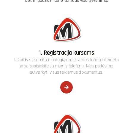
bet ir įgūdžius, kurie tarnaus visą gyvenimą.
1. Registracija kursams
Užpildykite greita ir patogią registracijos formą internetu
arba susisiekite su mumis telefonu. Mes padėsime
sutvarkyti visus reikiamus dokumentus.