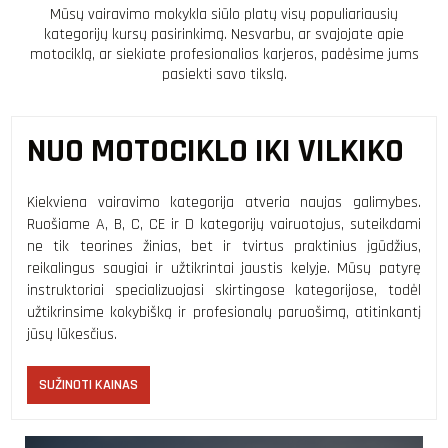
Mūsų vairavimo mokykla siūlo platų visų populiariausių
kategorijų kursų pasirinkimą. Nesvarbu, ar svajojate apie
motociklą, ar siekiate profesionalios karjeros, padėsime jums
pasiekti savo tikslą.
NUO MOTOCIKLO IKI VILKIKO
Kiekviena vairavimo kategorija atveria naujas galimybes.
Ruošiame A, B, C, CE ir D kategorijų vairuotojus, suteikdami
ne tik teorines žinias, bet ir tvirtus praktinius įgūdžius,
reikalingus saugiai ir užtikrintai jaustis kelyje. Mūsų patyrę
instruktoriai specializuojasi skirtingose kategorijose, todėl
užtikrinsime kokybišką ir profesionalų paruošimą, atitinkantį
jūsų lūkesčius.
SUŽINOTI KAINAS