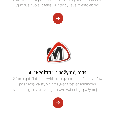
įgūdžius nuo aikštelės iki intensyvaus miesto eismo.
4. "Regitra" ir pažymėjimas!
Sėkmingai išlaikę mokyklinius egzaminus, būsite visiškai
pasiruošę valstybiniams „Regitros” egzaminams.
Netrukus galėsite džiaugtis savo vairuotojo pažymėjimu!