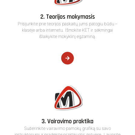
2. Teorijos mokymasis
Prisijunkite prie teorijos paskaitų jums patogiu būdu –
klasėje arba internetu. Išmokite KET ir sėkmingai
išlaikykite mokyklinį egzaminą.
3. Vairavimo praktika
Suderinkite vairavimo pamokų grafiką su savo
instruktoriumi ir pradėkite praktikuotis gatvėse. Lavinsite