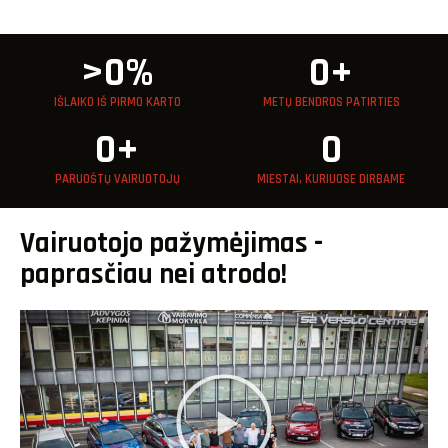
>
0
%
0
+
IŠLAIKO IŠ PIRMO KARTO
METŲ BENDROS PATIRTIES
0
+
0
PARUOŠTŲ VAIRUOTOJŲ
MIESTAI, KURIUOSE DIRBAME
Vairuotojo pažymėjimas -
paprasčiau nei atrodo!