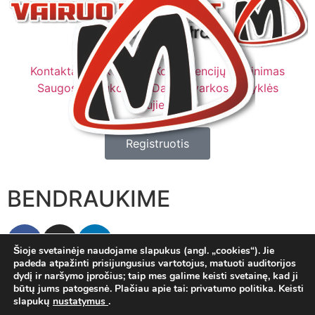
Kontaktai
Rekvizitai
Kompetencijų vertinimas
Saugos instrukcijos
Darbo tvarkos taisyklės
Naujienos
Registruotis
BENDRAUKIME
Šioje svetainėje naudojame slapukus (angl. „cookies“). Jie
padeda atpažinti prisijungusius vartotojus, matuoti auditorijos
dydį ir naršymo įpročius; taip mes galime keisti svetainę, kad ji
© Visos teisės saugomos
būtų jums patogesnė. Plačiau apie tai: privatumo politika. Keisti
slapukų
nustatymus
.