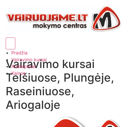
Hamburger Toggle Menu
Pradžia
Vairavimo kursai
Vairavimo kursai
Atsiliepimai
Kainos
Telšiuose, Plungėje,
Raseiniuose,
Ariogaloje