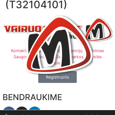
(T32104101)
Kontaktai
Rekvizitai
Kompetencijų vertinimas
Saugos instrukcijos
Darbo tvarkos taisyklės
Naujienos
Registruotis
BENDRAUKIME