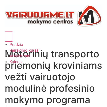
Hamburger Toggle Menu
Pradžia
Vairavimo kursai
Motorinių transporto
Atsiliepimai
Kainos
priemonių kroviniams
vežti vairuotojo
modulinė profesinio
mokymo programa