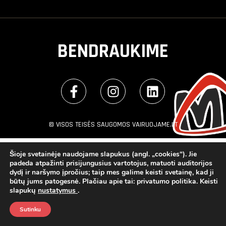
BENDRAUKIME
© VISOS TEISĖS SAUGOMOS VAIRUOJAME.LT
Šioje svetainėje naudojame slapukus (angl. „cookies“). Jie
padeda atpažinti prisijungusius vartotojus, matuoti auditorijos
dydį ir naršymo įpročius; taip mes galime keisti svetainę, kad ji
būtų jums patogesnė. Plačiau apie tai: privatumo politika. Keisti
slapukų
nustatymus
.
Sutinku