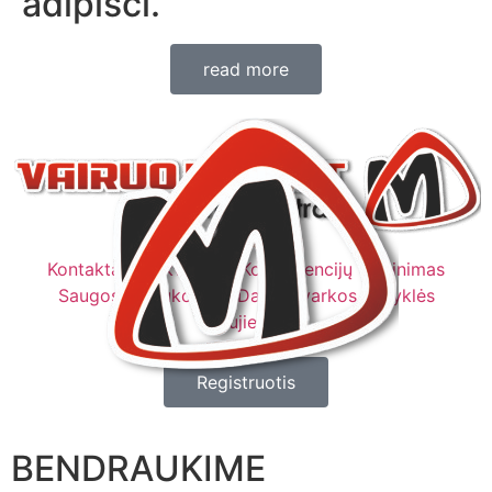
adipisci.
read more
Kontaktai
Rekvizitai
Kompetencijų vertinimas
Saugos instrukcijos
Darbo tvarkos taisyklės
Naujienos
Registruotis
BENDRAUKIME