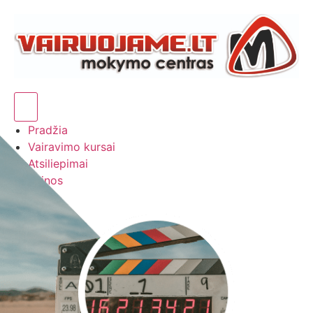
Hamburger Toggle Menu
Pradžia
Vairavimo kursai
Atsiliepimai
Kainos